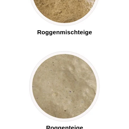
Roggenmischteige
Roggenteige